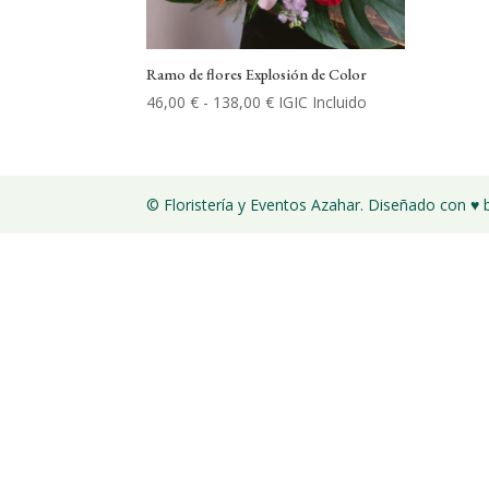
Ramo de flores Explosión de Color
Rango
46,00
€
-
138,00
€
IGIC Incluido
de
precios:
desde
46,00 €
© Floristería y Eventos Azahar. Diseñado con ♥
hasta
138,00 €