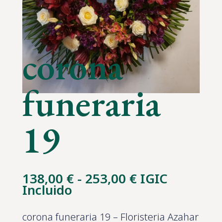
corona
funeraria
19
Rango
138,00
€
-
253,00
€
IGIC
de
Incluido
precios:
desde
corona funeraria 19 – Floristeria Azahar