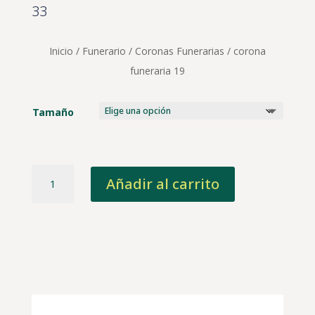
138,00 €
33
hasta
253,00 €
Inicio
/
Funerario
/
Coronas Funerarias
/ corona
funeraria 19
Tamaño
corona
Añadir al carrito
funeraria
19
cantidad