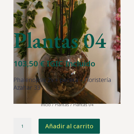
Plantas 04
103,50
€
IGIC Incluido
Phalenopsis 2v + pecera – Floristería
Azahar 33
Inicio
/
Plantas
/ Plantas 04
Plantas
Añadir al carrito
04