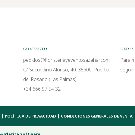
CONTACTO
REDES 
pedidos@floristeriayeventosazahar.com
Para m
C/ Secundino Alonso, 40. 35600, Puerto
seguir
del Rosario (Las Palmas)
+34 666 97 54 32
|
|
POLÍTICA DE PRIVACIDAD
CONDICIONES GENERALES DE VENTA
 by
Platita Software