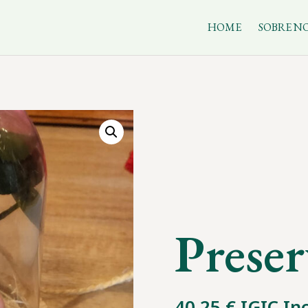
HOME
SOBRE N
Prese
40,25
€
IGIC In