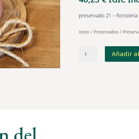
preservado 21 – floristería
Inicio
/
Preservados
/ Preserv
Preservado
Añadir al
21
cantidad
n del