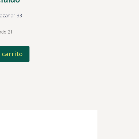
 azahar 33
ado 21
 carrito