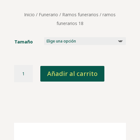
74,75 €
hasta
138,00 €
Inicio
/
Funerario
/
Ramos funerarios
/ ramos
funerarios 18
Tamaño
ramos
Añadir al carrito
funerarios
18
cantidad