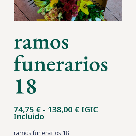
ramos
funerarios
18
Rango
74,75
€
-
138,00
€
IGIC
de
Incluido
precios:
desde
ramos funerarios 18