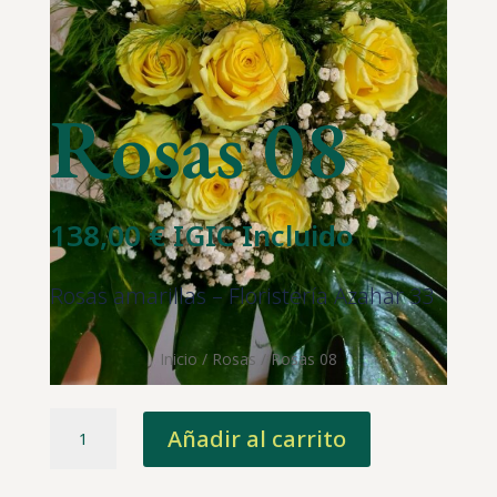
Rosas 08
138,00
€
IGIC Incluido
Rosas amarillas – Floristería Azahar 33
Inicio
/
Rosas
/ Rosas 08
Rosas
Añadir al carrito
08
cantidad