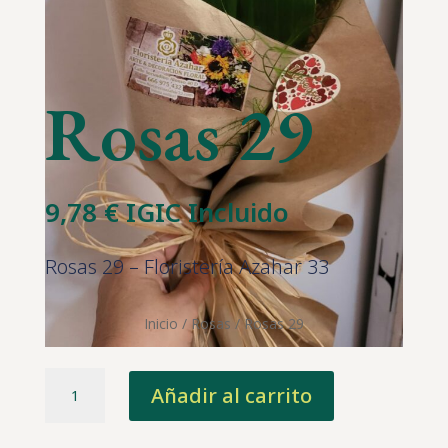
Rosas 29
9,78
€
IGIC Incluido
Rosas 29 – Floristería Azahar 33
Inicio
/
Rosas
/ Rosas 29
Rosas
Añadir al carrito
29
cantidad