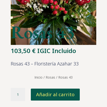
Rosas 43
103,50
€
IGIC Incluido
Rosas 43 – Floristería Azahar 33
Inicio
/
Rosas
/ Rosas 43
Rosas
Añadir al carrito
43
cantidad