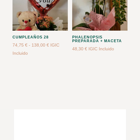
CUMPLEAÑOS 28
PHALENOPSIS
PREPARADA + MACETA
Rango
74,75
€
-
138,00
€
IGIC
48,30
€
IGIC Incluido
de
Incluido
precios:
desde
74,75 €
hasta
138,00 €